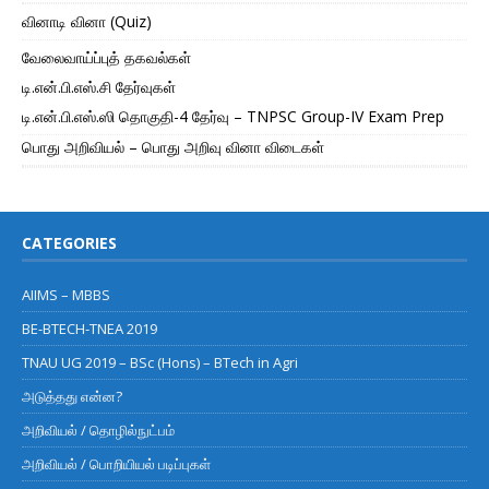
வினாடி வினா (Quiz)
வேலைவாய்ப்புத் தகவல்கள்
டி.என்.பி.எஸ்.சி தேர்வுகள்
டி.என்.பி.எஸ்.ஸி தொகுதி-4 தேர்வு – TNPSC Group-IV Exam Prep
பொது அறிவியல் – பொது அறிவு வினா விடைகள்
CATEGORIES
AIIMS – MBBS
BE-BTECH-TNEA 2019
TNAU UG 2019 – BSc (Hons) – BTech in Agri
அடுத்தது என்ன?
அறிவியல் / தொழில்நுட்பம்
அறிவியல் / பொறியியல் படிப்புகள்