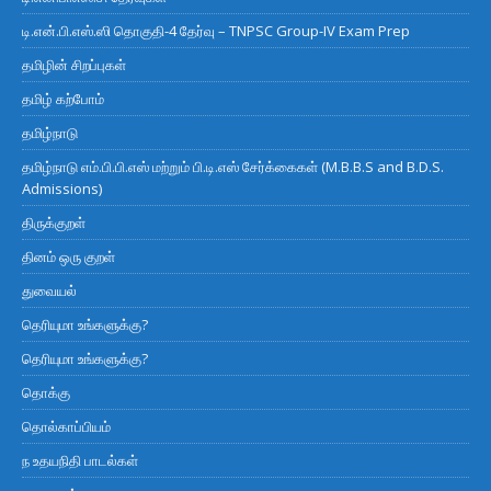
டி.என்.பி.எஸ்.ஸி தொகுதி-4 தேர்வு – TNPSC Group-IV Exam Prep
தமிழின் சிறப்புகள்
தமிழ் கற்போம்
தமிழ்நாடு
தமிழ்நாடு எம்.பி.பி.எஸ் மற்றும் பி.டி.எஸ் சேர்க்கைகள் (M.B.B.S and B.D.S.
Admissions)
திருக்குறள்
தினம் ஒரு குறள்
துவையல்
தெரியுமா உங்களுக்கு?
தெரியுமா உங்களுக்கு?
தொக்கு
தொல்காப்பியம்
ந உதயநிதி பாடல்கள்