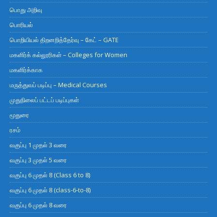
பொது அறிவு
பொரியல்
பொறியியல் திறனறித்தேர்வு – கேட் – GATE
மகளிர்க் கல்லூரிகள் – Colleges for Women
மகளிர்க்காக
மருத்துவப் படிப்பு – Medical Courses
முதுநிலைப் பட்டப் படிப்புகள்
மூதுரை
ரசம்
வகுப்பு 1 முதல் 3 வரை
வகுப்பு 3 முதல் 5 வரை
வகுப்பு 6 முதல் 8 (Class 6 to 8)
வகுப்பு 6 முதல் 8 (class-6-to-8)
வகுப்பு 6 முதல் 8 வரை