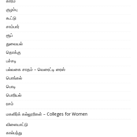
காரம்
குழம்பு
கூட்டு
சாம்பார்
சூப்
துவையல்
தொக்கு
பச்சடி
பல்வகை சாதம் – வெரைட்டி ரைஸ்
பொங்கல்
பொடி
பொரியல்
ரசம்
மகளிர்க் கல்லூரிகள் – Colleges for Women
விளையாட்டு
கால்பந்து