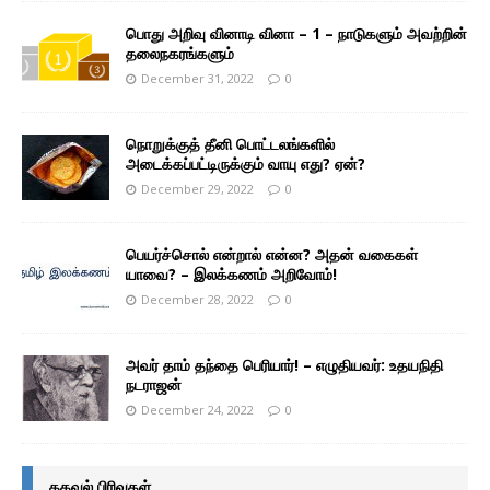
பொது அறிவு வினாடி வினா – 1 – நாடுகளும் அவற்றின்
தலைநகரங்களும்
December 31, 2022
0
நொறுக்குத் தீனி பொட்டலங்களில்
அடைக்கப்பட்டிருக்கும் வாயு எது? ஏன்?
December 29, 2022
0
பெயர்ச்சொல் என்றால் என்ன? அதன் வகைகள்
யாவை? – இலக்கணம் அறிவோம்!
December 28, 2022
0
அவர் தாம் தந்தை பெரியார்! – எழுதியவர்: உதயநிதி
நடராஜன்
December 24, 2022
0
தகவல் பிரிவுகள்