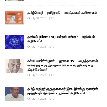
தமிழ்மொழி – தமிழ்நாடு – பாரதிதாசன் கவிதைகள்
July 18, 2023
0
தனிமம் (Element) என்றால் என்ன? – அறிவியல்
அறிவோம்!
July 17, 2023
0
கல்வி வளர்ச்சி நாள்! – ஜூலை-15 – பெருந்தலைவர்
காமராஜர் – குழந்தைகள் பாடல் – எழுதியவர் – ந.
திருச்செல்வன்
July 15, 2023
0
தமிழ் அறிஞர் முதுமுனைவர் இரா. இளங்குமரனாரின்
முத்திரைப்பதிப்புகள் – நூல்கள் அறிவோம்!
July 11, 2023
0