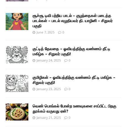
சூச்சூ டிவி பற்றிய பாடல் – குழந்தைகள் படைத்த
பாடல்கள் – பாடல் எழுதியவர் தி. யாழினி – சிறுவர்
பகுதி
June 7, 2025
0
குட்டித் தேவதை – ஓவியத்திற்கு வண்ணம் தீட்டி
மகிழ்க – சிறுவர் பகுதி!
January 24, 2025
0
குமிழிகள் – ஓவியத்திற்கு வண்ணம் தீட்டி மகிழ்க –
சிறுவர் பகுதி!
January 23, 2025
0
வெண் பொங்கல் போன்ற உணவுகளை சாப்பிட்ட பிறகு
தூக்கம் வருவது ஏன்?
January 21, 2025
0