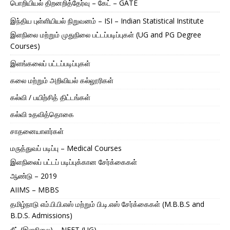
பொறியியல் திறனறித்தேர்வு – கேட் – GATE
இந்திய புள்ளியியல் நிறுவனம் – ISI – Indian Statistical Institute
இளநிலை மற்றும் முதுநிலை பட்டப்படிப்புகள் (UG and PG Degree
Courses)
இளங்கலைப் பட்டப்படிப்புகள்
கலை மற்றும் அறிவியல் கல்லூரிகள்
கல்வி / பயிற்சித் திட்டங்கள்
கல்வி உதவித்தொகை
சாதனையாளர்கள்
மருத்துவப் படிப்பு – Medical Courses
இளநிலைப் பட்டப் படிப்புக்கான சேர்க்கைகள்
ஆண்டு – 2019
AIIMS – MBBS
தமிழ்நாடு எம்.பி.பி.எஸ் மற்றும் பி.டி.எஸ் சேர்க்கைகள் (M.B.B.S and
B.D.S. Admissions)
நீட் (இளநிலை) – NEET (UG)