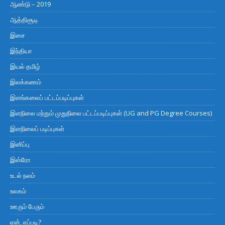
ஆண்டு – 2019
ஆத்திசூடி
இசை
இந்தியா
இயல் தமிழ்
இலக்கணம்
இளங்கலைப் பட்டப்படிப்புகள்
இளநிலை மற்றும் முதுநிலை பட்டப்படிப்புகள் (UG and PG Degree Courses)
இளநிலைப் படிப்புகள்
இனிப்பு
இஸ்ரோ
உடல் நலம்
உலகம்
ஊரும் பேரும்
ஏன், எப்படி?