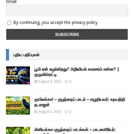
Email
By continuing, you accept the privacy policy
புதிய பதிப்புகள்
பூமி ஏன் சுழல்கிறது? அறிவியல் காரணம் என்ன? |
குருவிரொட்டி
August 3, 2026
0
குயிலக்கா! – குழந்தைப் பாடல் – எழுதியவர்: உதயநிதி
நடராஜன்
August 3, 2026
0
கிளியக்கா-குழந்தைப் பாடல்கள் – பாடலாசிரியர்: