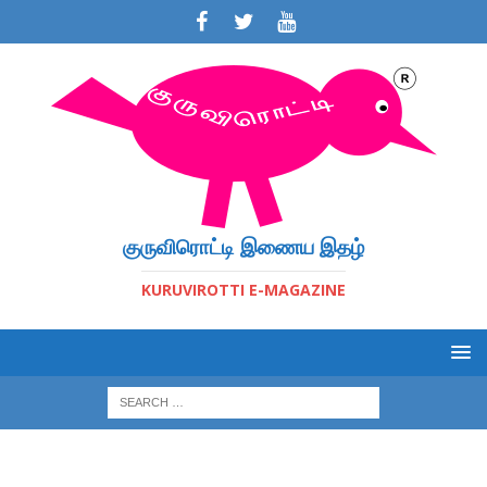
குருவிரொட்டி இணைய இதழ்
KURUVIROTTI E-MAGAZINE