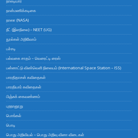
நாலடியார்
நான்மணிக்கடிகை
நாஸா (NASA)
நீட் (இளநிலை) – NEET (UG)
நூல்கள் அறிவோம்
பச்சடி
பல்வகை சாதம் – வெரைட்டி ரைஸ்
பன்னாட்டு விண்வெளி நிலையம் (International Space Station – ISS)
பாரதிதாசன் கவிதைகள்
பாரதியார் கவிதைகள்
பிஞ்சுக் கைவண்ணம்
புறநானூறு
பொங்கல்
பொடி
பொது அறிவியல் – பொது அறிவு வினா விடைகள்