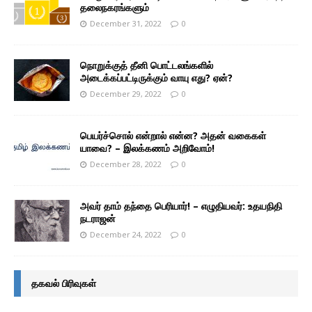
தலைநகரங்களும்
December 31, 2022
0
நொறுக்குத் தீனி பொட்டலங்களில்
அடைக்கப்பட்டிருக்கும் வாயு எது? ஏன்?
December 29, 2022
0
பெயர்ச்சொல் என்றால் என்ன? அதன் வகைகள்
யாவை? – இலக்கணம் அறிவோம்!
December 28, 2022
0
அவர் தாம் தந்தை பெரியார்! – எழுதியவர்: உதயநிதி
நடராஜன்
December 24, 2022
0
தகவல் பிரிவுகள்