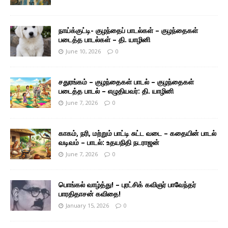
நாய்க்குட்டி- குழந்தைப் பாடல்கள் – குழந்தைகள்
படைத்த பாடல்கள் – தி. யாழினி
June 10, 2026
0
சதுரங்கம் – குழந்தைகள் பாடல் – குழந்தைகள்
படைத்த பாடல் – எழுதியவர்: தி. யாழினி
June 7, 2026
0
காகம், நரி, மற்றும் பாட்டி சுட்ட வடை – கதையின் பாடல்
வடிவம் – பாடல்: உதயநிதி நடராஜன்
June 7, 2026
0
பொங்கல் வாழ்த்து! – புரட்சிக் கவிஞர் பாவேந்தர்
பாரதிதாசன் கவிதை!
January 15, 2026
0