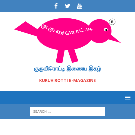
குருவிரொட்டி இணைய இதழ்
KURUVIROTTI E-MAGAZINE