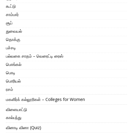
கூட்டு
சாம்பார்
சூப்
துவையல்
தொக்கு
பச்சடி
பல்வகை சாதம் – வெரைட்டி ரைஸ்
பொங்கல்
பொடி
பொரியல்
ரசம்
மகளிர்க் கல்லூரிகள் – Colleges for Women
விளையாட்டு
கால்பந்து
வினாடி வினா (Quiz)