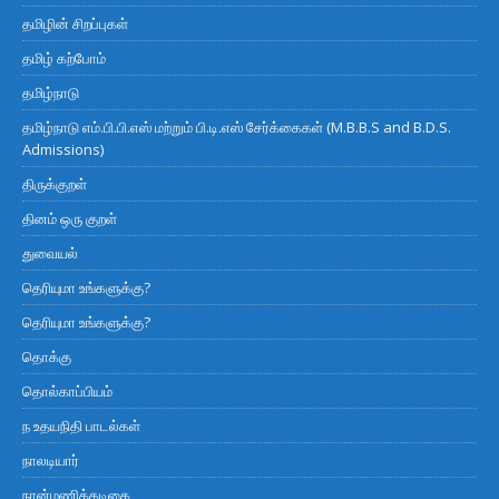
தமிழின் சிறப்புகள்
தமிழ் கற்போம்
தமிழ்நாடு
தமிழ்நாடு எம்.பி.பி.எஸ் மற்றும் பி.டி.எஸ் சேர்க்கைகள் (M.B.B.S and B.D.S.
Admissions)
திருக்குறள்
தினம் ஒரு குறள்
துவையல்
தெரியுமா உங்களுக்கு?
தெரியுமா உங்களுக்கு?
தொக்கு
தொல்காப்பியம்
ந உதயநிதி பாடல்கள்
நாலடியார்
நான்மணிக்கடிகை