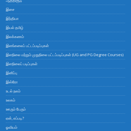
ஆத்திசூடி
இசை
இந்தியா
இயல் தமிழ்
இலக்கணம்
இளங்கலைப் பட்டப்படிப்புகள்
இளநிலை மற்றும் முதுநிலை பட்டப்படிப்புகள் (UG and PG Degree Courses)
இளநிலைப் படிப்புகள்
இனிப்பு
இஸ்ரோ
உடல் நலம்
உலகம்
ஊரும் பேரும்
ஏன், எப்படி?
ஓவியம்