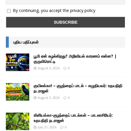
By continuing, you accept the privacy policy
புதிய பதிப்புகள்
பூமி ஏன் சுழல்கிறது? அறிவியல் காரணம் என்ன? |
குருவிரொட்டி
August 3, 2026
0
குயிலக்கா! – குழந்தைப் பாடல் – எழுதியவர்: உதயநிதி
நடராஜன்
August 3, 2026
0
கிளியக்கா-குழந்தைப் பாடல்கள் – பாடலாசிரியர்:
உதயநிதி நடராஜன்
July 21, 2026
0