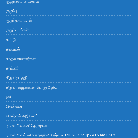
குழந்தைப் பாடல்கள்
குழம்பு
குறுந்தகவல்கள்
குறும்படங்கள்
கூட்டு
சமையல்
சாதனையாளர்கள்
சாம்பார்
சிறுவர் பகுதி
சிறுவர்களுக்கான பொது அறிவு
சூப்
சென்னை
சொற்கள் அறிவோம்
டி.என்.பி.எஸ்.சி தேர்வுகள்
டி.என்.பி.எஸ்.ஸி தொகுதி-4 தேர்வு – TNPSC Group-IV Exam Prep