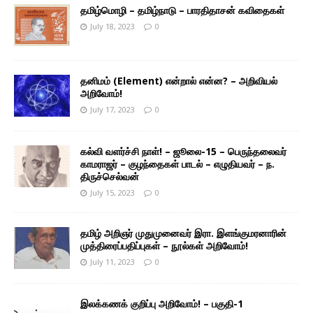
தமிழ்மொழி – தமிழ்நாடு – பாரதிதாசன் கவிதைகள்
July 18, 2023
0
தனிமம் (Element) என்றால் என்ன? – அறிவியல்
அறிவோம்!
July 17, 2023
0
கல்வி வளர்ச்சி நாள்! – ஜூலை-15 – பெருந்தலைவர்
காமராஜர் – குழந்தைகள் பாடல் – எழுதியவர் – ந.
திருச்செல்வன்
July 15, 2023
0
தமிழ் அறிஞர் முதுமுனைவர் இரா. இளங்குமரனாரின்
முத்திரைப்பதிப்புகள் – நூல்கள் அறிவோம்!
July 11, 2023
0
இலக்கணக் குறிப்பு அறிவோம்! – பகுதி-1