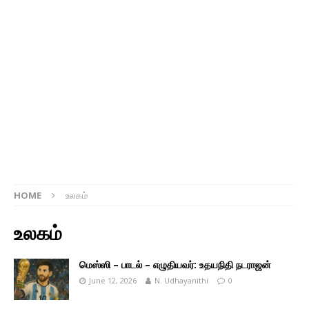
HOME
உலகம்
உலகம்
மெஸ்ஸி – பாடல் – எழுதியவர்: உதயநிதி நடராஜன்
June 12, 2026
N. Udhayanithi
0