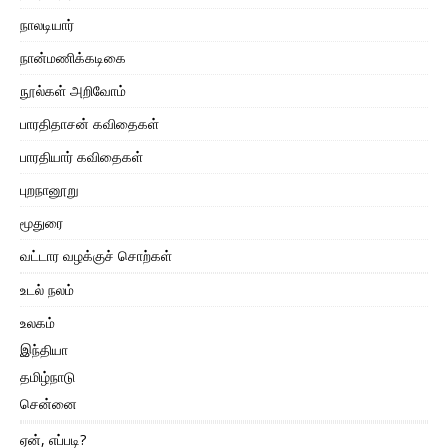
நாலடியார்
நான்மணிக்கடிகை
நூல்கள் அறிவோம்
பாரதிதாசன் கவிதைகள்
பாரதியார் கவிதைகள்
புறநானூறு
மூதுரை
வட்டார வழக்குச் சொற்கள்
உடல் நலம்
உலகம்
இந்தியா
தமிழ்நாடு
சென்னை
ஏன், எப்படி?