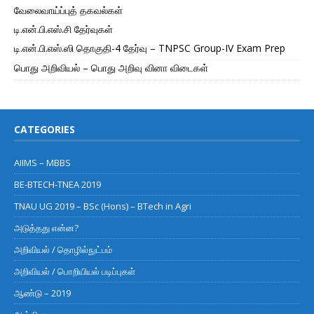
வேலைவாய்ப்புத் தகவல்கள்
டி.என்.பி.எஸ்.சி தேர்வுகள்
டி.என்.பி.எஸ்.ஸி தொகுதி-4 தேர்வு – TNPSC Group-IV Exam Prep
பொது அறிவியல் – பொது அறிவு வினா விடைகள்
CATEGORIES
AIIMS – MBBS
BE-BTECH-TNEA 2019
TNAU UG 2019 – BSc (Hons) – BTech in Agri
அடுத்தது என்ன?
அறிவியல் / தொழில்நுட்பம்
அறிவியல் / பொறியியல் படிப்புகள்
ஆண்டு – 2019