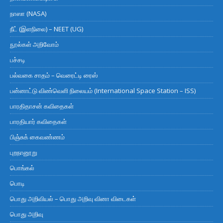
நாஸா (NASA)
நீட் (இளநிலை) – NEET (UG)
நூல்கள் அறிவோம்
பச்சடி
பல்வகை சாதம் – வெரைட்டி ரைஸ்
பன்னாட்டு விண்வெளி நிலையம் (International Space Station – ISS)
பாரதிதாசன் கவிதைகள்
பாரதியார் கவிதைகள்
பிஞ்சுக் கைவண்ணம்
புறநானூறு
பொங்கல்
பொடி
பொது அறிவியல் – பொது அறிவு வினா விடைகள்
பொது அறிவு