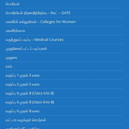
பொரியல்
பொறியியல் திறனறித்தேர்வு – கேட் – GATE
மகளிர்க் கல்லூரிகள் – Colleges for Women
மகளிர்க்காக
மருத்துவப் படிப்பு – Medical Courses
முதுநிலைப் பட்டப் படிப்புகள்
மூதுரை
ரசம்
வகுப்பு 1 முதல் 3 வரை
வகுப்பு 3 முதல் 5 வரை
வகுப்பு 6 முதல் 8 (Class 6 to 8)
வகுப்பு 6 முதல் 8 (class-6-to-8)
வகுப்பு 6 முதல் 8 வரை
வட்டார வழக்குச் சொற்கள்
வண்ணம் தீட்டி மகிழ்க