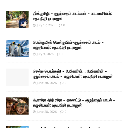
நீர்க்குமிழி – குழந்தைப் பாடல்கள் – பாடலாசிரியர்:
உதயநிதி நடராஜன்
July 17, 2026
0
பென்குயின் பென்குயின்-குழந்தைப் பாடல் –
எழுதியவர்: உதயநிதி நடராஜன்
July 9, 2026
0
செல்ல பெயர்கள்! – பேபிகார்ன்… பேபிகார்ன் –
குழந்தைப் பாடல் – எழுதியவர்: உதயநிதி நடராஜன்
June 30, 2026
0
ஆராரோ ஆரி ரரோ – தாலாட்டு – குழந்தைப் பாடல் –
எழுதியவர்: உதயநிதி நடராஜன்
June 28, 2026
0