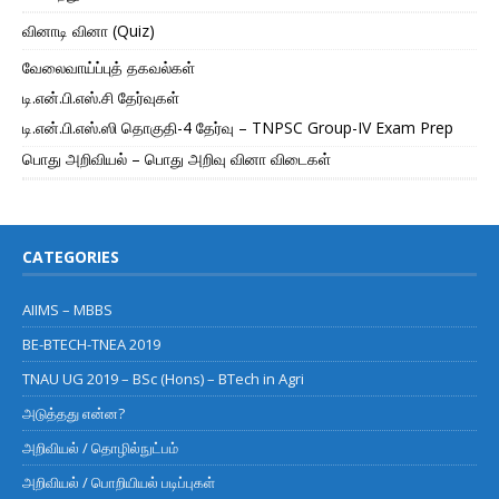
வினாடி வினா (Quiz)
வேலைவாய்ப்புத் தகவல்கள்
டி.என்.பி.எஸ்.சி தேர்வுகள்
டி.என்.பி.எஸ்.ஸி தொகுதி-4 தேர்வு – TNPSC Group-IV Exam Prep
பொது அறிவியல் – பொது அறிவு வினா விடைகள்
CATEGORIES
AIIMS – MBBS
BE-BTECH-TNEA 2019
TNAU UG 2019 – BSc (Hons) – BTech in Agri
அடுத்தது என்ன?
அறிவியல் / தொழில்நுட்பம்
அறிவியல் / பொறியியல் படிப்புகள்