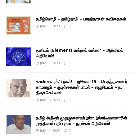
தமிழ்மொழி – தமிழ்நாடு – பாரதிதாசன் கவிதைகள்
July 18, 2023
0
தனிமம் (Element) என்றால் என்ன? – அறிவியல்
அறிவோம்!
July 17, 2023
0
கல்வி வளர்ச்சி நாள்! – ஜூலை-15 – பெருந்தலைவர்
காமராஜர் – குழந்தைகள் பாடல் – எழுதியவர் – ந.
திருச்செல்வன்
July 15, 2023
0
தமிழ் அறிஞர் முதுமுனைவர் இரா. இளங்குமரனாரின்
முத்திரைப்பதிப்புகள் – நூல்கள் அறிவோம்!
July 11, 2023
0