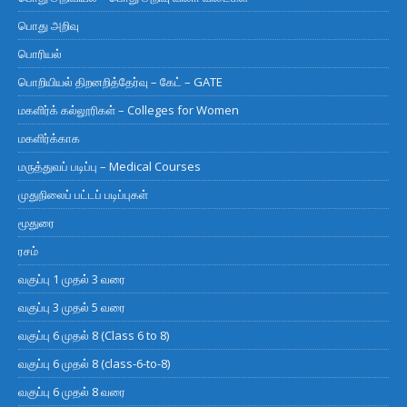
பொது அறிவு
பொரியல்
பொறியியல் திறனறித்தேர்வு – கேட் – GATE
மகளிர்க் கல்லூரிகள் – Colleges for Women
மகளிர்க்காக
மருத்துவப் படிப்பு – Medical Courses
முதுநிலைப் பட்டப் படிப்புகள்
மூதுரை
ரசம்
வகுப்பு 1 முதல் 3 வரை
வகுப்பு 3 முதல் 5 வரை
வகுப்பு 6 முதல் 8 (Class 6 to 8)
வகுப்பு 6 முதல் 8 (class-6-to-8)
வகுப்பு 6 முதல் 8 வரை