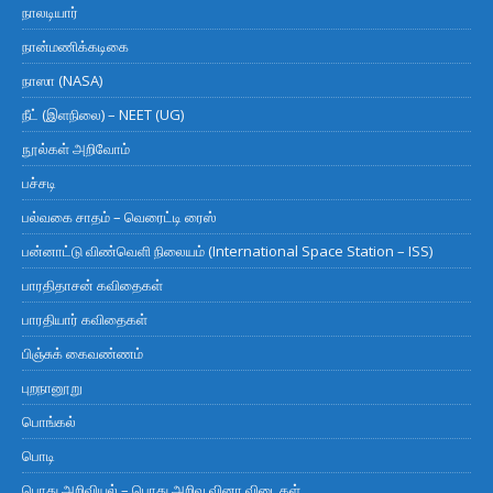
நாலடியார்
நான்மணிக்கடிகை
நாஸா (NASA)
நீட் (இளநிலை) – NEET (UG)
நூல்கள் அறிவோம்
பச்சடி
பல்வகை சாதம் – வெரைட்டி ரைஸ்
பன்னாட்டு விண்வெளி நிலையம் (International Space Station – ISS)
பாரதிதாசன் கவிதைகள்
பாரதியார் கவிதைகள்
பிஞ்சுக் கைவண்ணம்
புறநானூறு
பொங்கல்
பொடி
பொது அறிவியல் – பொது அறிவு வினா விடைகள்