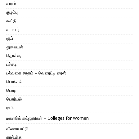
காரம்
குழம்பு
கூட்டு
சாம்பார்
சூப்
துவையல்
தொக்கு
பச்சடி
பல்வகை சாதம் – வெரைட்டி ரைஸ்
பொங்கல்
பொடி
பொரியல்
ரசம்
மகளிர்க் கல்லூரிகள் – Colleges for Women
விளையாட்டு
கால்பந்து