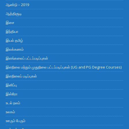
ஆண்டு – 2019
ஆத்திசூடி
இசை
இந்தியா
இயல் தமிழ்
இலக்கணம்
இளங்கலைப் பட்டப்படிப்புகள்
இளநிலை மற்றும் முதுநிலை பட்டப்படிப்புகள் (UG and PG Degree Courses)
இளநிலைப் படிப்புகள்
இனிப்பு
இஸ்ரோ
உடல் நலம்
உலகம்
ஊரும் பேரும்