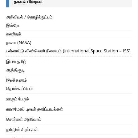
தகவல் பிரிவுகள்
அறிவியல் / தொழில்நுட்பம்
இஸ்ரோ
கணிதம்
நாஸா (NASA)
பன்னாட்டு விண்வெளி நிலையம் (International Space Station – ISS)
இயல் தமிழ்
ஆத்திசூடி
இலக்கணம்
தொல்காப்பியம்
ஊரும் பேரும்
காளமேகப் புலவர் தனிப்பாடல்கள்
சொற்கள் அறிவோம்
தமிழின் சிறப்புகள்