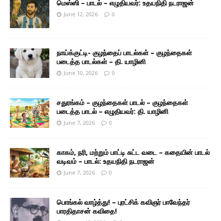
மெஸ்ஸி – பாடல் – எழுதியவர்: உதயநிதி நடராஜன்
June 12, 2026
0
நாய்க்குட்டி- குழந்தைப் பாடல்கள் – குழந்தைகள்
படைத்த பாடல்கள் – தி. யாழினி
June 10, 2026
0
சதுரங்கம் – குழந்தைகள் பாடல் – குழந்தைகள்
படைத்த பாடல் – எழுதியவர்: தி. யாழினி
June 7, 2026
0
காகம், நரி, மற்றும் பாட்டி சுட்ட வடை – கதையின் பாடல்
வடிவம் – பாடல்: உதயநிதி நடராஜன்
June 7, 2026
0
பொங்கல் வாழ்த்து! – புரட்சிக் கவிஞர் பாவேந்தர்
பாரதிதாசன் கவிதை!