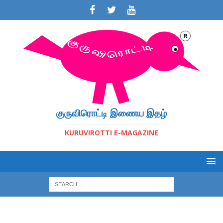
குருவிரொட்டி இணைய இதழ்
KURUVIROTTI E-MAGAZINE