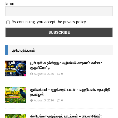
Email
By continuing, you accept the privacy policy
புதிய பதிப்புகள்
பூமி ஏன் சுழல்கிறது? அறிவியல் காரணம் என்ன? |
குருவிரொட்டி
August 3, 2026
0
குயிலக்கா! – குழந்தைப் பாடல் – எழுதியவர்: உதயநிதி
நடராஜன்
August 3, 2026
0
கிளியக்கா-குழந்தைப் பாடல்கள் – பாடலாசிரியர்: