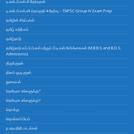
டி.என்.பி.எஸ்.சி தேர்வுகள்
டி.என்.பி.எஸ்.ஸி தொகுதி-4 தேர்வு – TNPSC Group-IV Exam Prep
தமிழின் சிறப்புகள்
தமிழ் கற்போம்
தமிழ்நாடு
தமிழ்நாடு எம்.பி.பி.எஸ் மற்றும் பி.டி.எஸ் சேர்க்கைகள் (M.B.B.S and B.D.S.
Admissions)
திருக்குறள்
தினம் ஒரு குறள்
துவையல்
தெரியுமா உங்களுக்கு?
தெரியுமா உங்களுக்கு?
தொக்கு
தொல்காப்பியம்
ந உதயநிதி பாடல்கள்