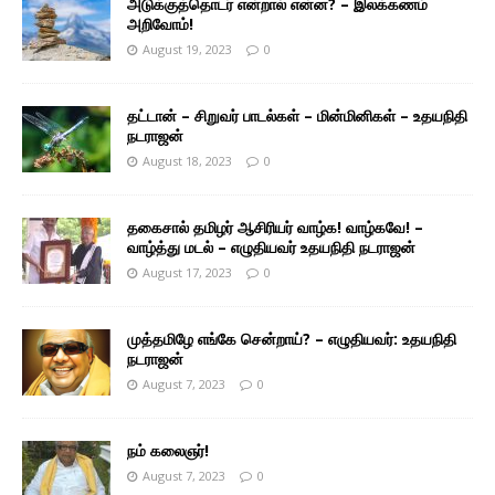
அடுக்குத்தொடர் என்றால் என்ன? – இலக்கணம்
அறிவோம்!
August 19, 2023
0
தட்டான் – சிறுவர் பாடல்கள் – மின்மினிகள் – உதயநிதி
நடராஜன்
August 18, 2023
0
தகைசால் தமிழர் ஆசிரியர் வாழ்க! வாழ்கவே! –
வாழ்த்து மடல் – எழுதியவர் உதயநிதி நடராஜன்
August 17, 2023
0
முத்தமிழே எங்கே சென்றாய்? – எழுதியவர்: உதயநிதி
நடராஜன்
August 7, 2023
0
நம் கலைஞர்!
August 7, 2023
0