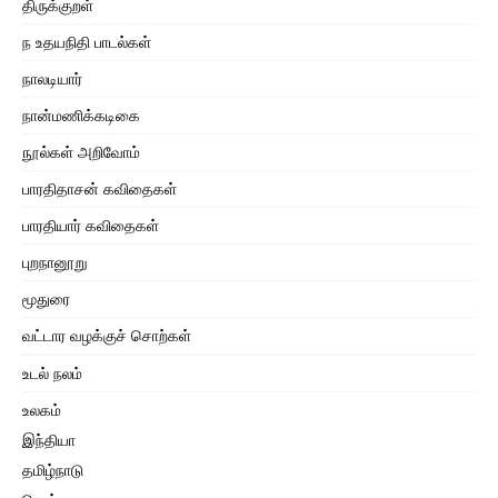
திருக்குறள்
ந உதயநிதி பாடல்கள்
நாலடியார்
நான்மணிக்கடிகை
நூல்கள் அறிவோம்
பாரதிதாசன் கவிதைகள்
பாரதியார் கவிதைகள்
புறநானூறு
மூதுரை
வட்டார வழக்குச் சொற்கள்
உடல் நலம்
உலகம்
இந்தியா
தமிழ்நாடு