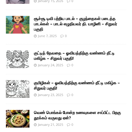
January 15, 2026
0
சூச்சூ டிவி பற்றிய பாடல் – குழந்தைகள் படைத்த
பாடல்கள் – பாடல் எழுதியவர் தி. யாழினி – சிறுவர்
பகுதி
June 7, 2025
0
குட்டித் தேவதை – ஓவியத்திற்கு வண்ணம் தீட்டி
மகிழ்க – சிறுவர் பகுதி!
January 24, 2025
0
குமிழிகள் – ஓவியத்திற்கு வண்ணம் தீட்டி மகிழ்க –
சிறுவர் பகுதி!
January 23, 2025
0
வெண் பொங்கல் போன்ற உணவுகளை சாப்பிட்ட பிறகு
தூக்கம் வருவது ஏன்?
January 21, 2025
0